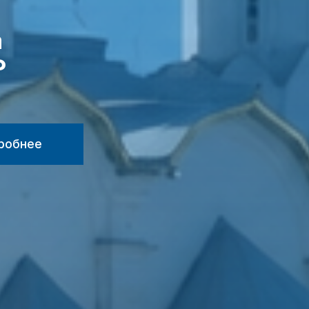
а
₽
робнее