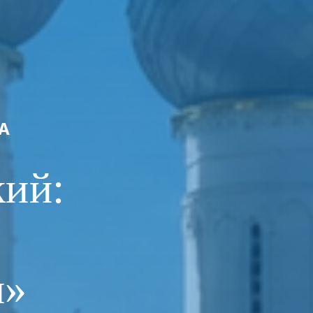
А
кий:
и»