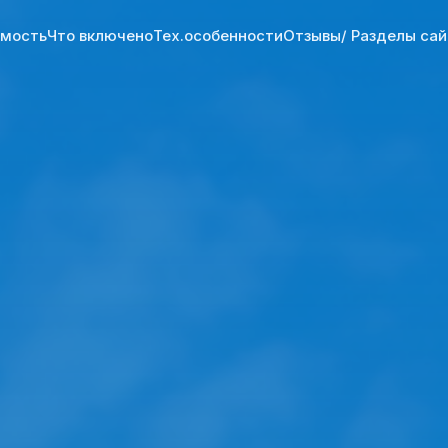
мость
Что включено
Тех.особенности
Отзывы
/ Разделы сай