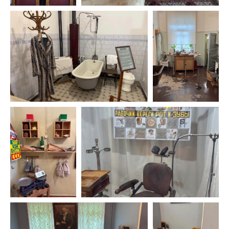
Написать в MAX
info@5terre.ru
Присоединяйтесь к
нам в соцсетях
Активно рассказываем про интересные
места, наши поездки и события