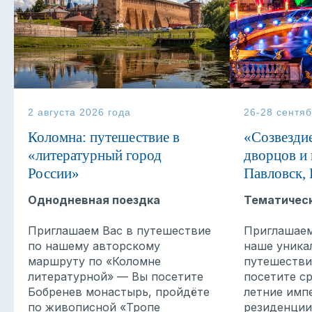
2 августа 2026 года
26-28 сентяб
Коломна: путешествие в
«Cозвезди
«литературный город
дворцов и 
России»
Павловск,
КОНТАКТЫ
Однодневная поездка
Тематическ
+7 968 003-35-55
Приглашаем Вас в путешествие
Приглашаем
+7 906 060-31-60
по нашему авторскому
наше уника
маршруту по «Коломне
путешестви
Написать в MAX
литературной» — Вы посетите
посетите с
Бобренев монастырь, пройдёте
летние имп
info@5terre.ru
по живописной «Тропе
резиденции