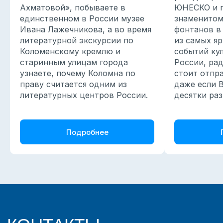
Ахматовой», побываете в
ЮНЕСКО и п
единственном в России музее
знаменитом
Ивана Лажечникова, а во время
фонтанов в
литературной экскурсии по
из самых я
Присоединяйтесь к
Коломенскому кремлю и
событий ку
нам в соцсетях
старинным улицам города
России, ра
узнаете, почему Коломна по
стоит отпра
праву считается одним из
даже если 
литературных центров России.
десятки раз
Активно рассказываем про интересные
места, наши поездки и события
Подробнее