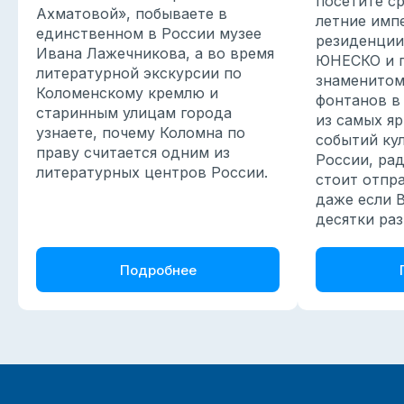
посетите с
info@5terre.ru
Ахматовой», побываете в
летние имп
единственном в России музее
резиденции
Ивана Лажечникова, а во время
ЮНЕСКО и п
литературной экскурсии по
знаменитом
Коломенскому кремлю и
фонтанов в
Присоединяйтесь
старинным улицам города
из самых я
к нам в соцсетях
узнаете, почему Коломна по
событий ку
праву считается одним из
России, ра
литературных центров России.
стоит отпра
Активно рассказываем про интересные
даже если 
места, наши поездки и события
десятки раз
Подробнее