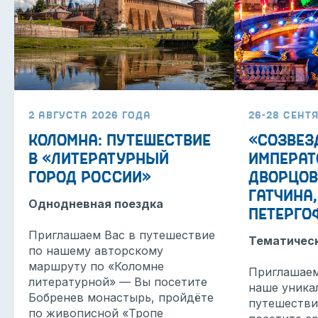
2 августа 2026 года
26-28 сент
Коломна: путешествие
«Cозвез
в «литературный
императ
город России»
дворцов
Гатчина,
КОНТАКТЫ
Однодневная поездка
Петерго
Приглашаем Вас в путешествие
+7 968 003-35-55
Тематическ
по нашему авторскому
+7 906 060-31-60
маршруту по «Коломне
Приглашаем
литературной» — Вы посетите
наше уника
Написать в MAX
Бобренев монастырь, пройдёте
путешестви
по живописной «Тропе